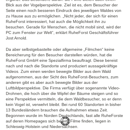
Blick aus der Vogelperspektive. Ziel ist es, dem Besucher der
Seite einen noch besseren Eindruck des jeweiligen Waldes von
zu Hause aus zu ermöglichen. „Nicht jeder, der sich für einen
RuheForst interessiert, hat auch die Möglichkeit ihn zu
besuchen. Gerade für Menschen, die nicht mobil sind, wird der
PC zum Fenster zur Welt“, erklärt RuheForst Geschäftsführer
Jost Arnold.
Da aber selbstgebastelte oder allgemeine „Filmchen“ keine
Bereicherung für den Besucher darstellen würden, hat die
RuheForst GmbH eine Spezialfirma beauftragt. Diese bereist
nach und nach die Standorte und produziert aussagekräftige
Videos. Zum einen werden bewegte Bilder aus dem Wald
aufgenommen, aus der Sicht des RuheForst-Besuchers, zum
anderen gibt es aber auch bewegte Bilder aus der
Luftbildperspektive. Die Firma verfügt über sogenannte Video-
Drohnen, die hoch über die Wipfel der Bäume steigen und so
eine Perspektive vermitteln, die dem Waldbesucher, so er denn
kein Vogel ist, verwehrt bleibt. Bei rund 60 Standorten in bisher
13 Bundesländern brauchen die Aufnahmen etwas Zeit.
Begonnen wurde im Norden Deutschlands, fast alle RuheForste
auf deren Homepages sich bereits Filme finden, liegen in
Schleswig-Holstein und Niedersachsen.