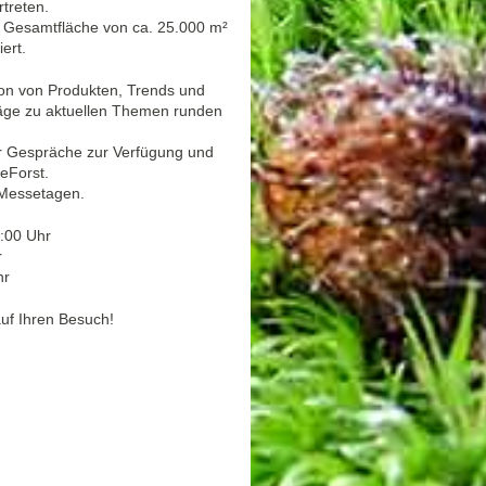
treten.
 Gesamtfläche von ca. 25.000 m²
ert.
on von Produkten, Trends und
räge zu aktuellen Themen runden
r Gespräche zur Verfügung und
eForst.
 Messetagen.
:00 Uhr
r
hr
uf Ihren Besuch!