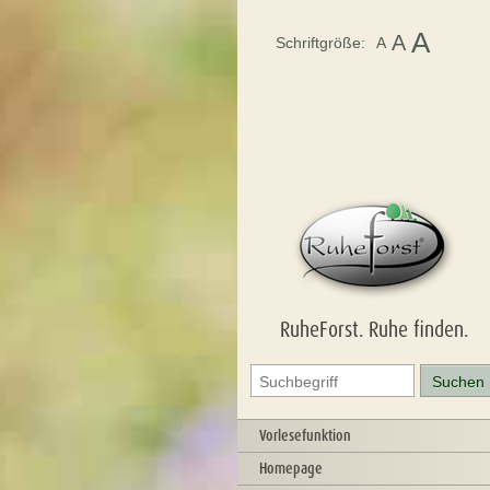
A
A
Schriftgröße:
A
RuheForst. Ruhe finden.
Vorlesefunktion
Homepage